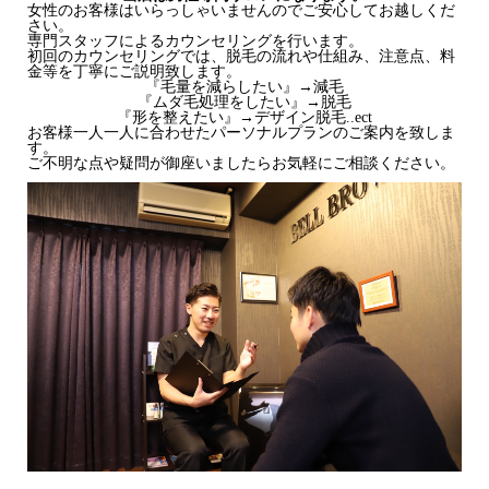
女性のお客様はいらっしゃいませんのでご安心してお越しくだ
さい。
専門スタッフによるカウンセリングを行います。
初回のカウンセリングでは、脱毛の流れや仕組み、注意点、料
金等を丁寧にご説明致します。
『毛量を減らしたい』→減毛
『ムダ毛処理をしたい』→脱毛
『形を整えたい』→デザイン脱毛..ect
お客様一人一人に合わせたパーソナルプランのご案内を致しま
す。
ご不明な点や疑問が御座いましたらお気軽にご相談ください。