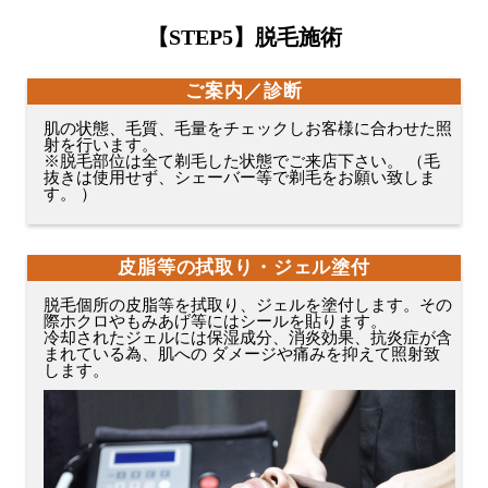
【
STEP5
】脱毛施術
ご案内／診断
肌の状態、毛質、毛量をチェックしお客様に合わせた照
射を行います。
※脱毛部位は全て剃毛した状態でご来店下さい。 （毛
抜きは使用せず、シェーバー等で剃毛をお願い致しま
す。 ）
皮脂等の拭取り・ジェル塗付
脱毛個所の皮脂等を拭取り、ジェルを塗付します。その
際ホクロやもみあげ等にはシールを貼ります。
冷却されたジェルには保湿成分、消炎効果、抗炎症が含
まれている為、肌への ダメージや痛みを抑えて照射致
します。