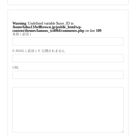
Warning
: Undefined variable $user_ID in
/home/falna13/bellbrown.jp/public_html/wp-
content/themes/famous_tcd064/comments.php
on line
109
名前 ( 必須 )
E-MAIL ( 必須 ) ※ 公開されません
URL